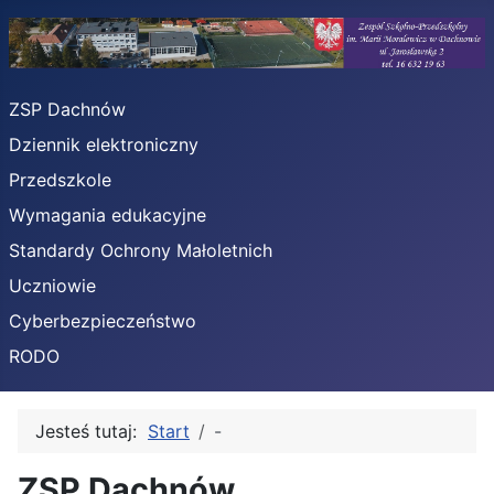
ZSP Dachnów
Dziennik elektroniczny
Przedszkole
Wymagania edukacyjne
Standardy Ochrony Małoletnich
Uczniowie
Cyberbezpieczeństwo
RODO
Jesteś tutaj:
Start
-
ZSP Dachnów