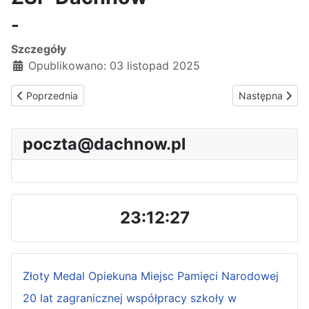
-
Szczegóły
Opublikowano: 03 listopad 2025
Poprzednia strona: Dzień Papieski
Następna strona
Poprzednia
Następna
poczta@dachnow.pl
23:12:27
Złoty Medal Opiekuna Miejsc Pamięci Narodowej
20 lat zagranicznej współpracy szkoły w