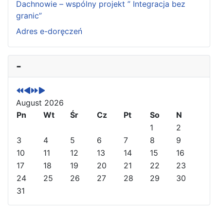
Dachnowie – wspólny projekt ” Integracja bez
granic”
Adres e-doręczeń
P
P
N
N
-
r
r
e
e
e
e
x
x
v
v
t
t
August 2026
i
i
Y
M
o
Pn
o
e
o
Wt
Śr
Cz
Pt
So
N
u
u
a
n
1
2
s
s
r
t
3
4
5
6
7
8
9
Y
M
h
10
11
12
13
14
15
16
e
o
17
18
19
20
21
22
23
a
n
24
25
26
27
28
29
30
r
t
31
h