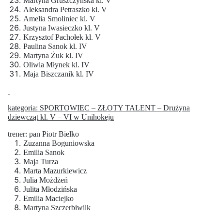
Martyna Gruszczyńska kl. V
Aleksandra Petraszko kl. V
Amelia Smoliniec kl. V
Justyna Iwasieczko kl. V
Krzysztof Pachołek kl. V
Paulina Sanok kl. IV
Martyna Żuk kl. IV
Oliwia Młynek kl. IV
Maja Biszczanik kl. IV
kategoria: SPORTOWIEC – ZŁOTY TALENT – Drużyna
dziewcząt kl. V – VI w Unihokeju
trener: pan Piotr Bielko
Zuzanna Boguniowska
Emilia Sanok
Maja Turza
Marta Mazurkiewicz
Julia Możdżeń
Julita Młodzińska
Emilia Maciejko
Martyna Szczerbiwilk