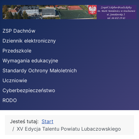
ZSP Dachnów
Dziennik elektroniczny
Przedszkole
Wymagania edukacyjne
Standardy Ochrony Małoletnich
Uczniowie
Cyberbezpieczeństwo
RODO
Jesteś tutaj:
Start
XV Edycja Talentu Powiatu Lubaczowskiego