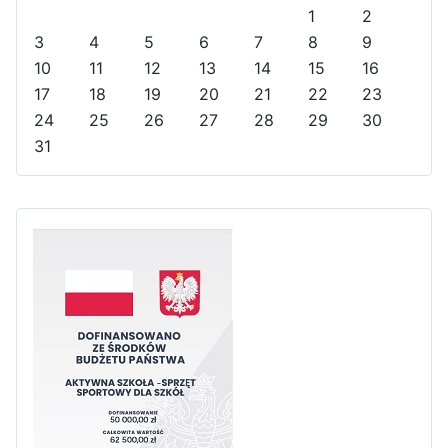
u
u
a
n
1
2
s
s
r
t
3
4
5
6
7
8
9
Y
M
h
10
11
12
13
14
15
16
e
o
17
18
19
20
21
22
23
a
n
24
25
26
27
28
29
30
r
t
31
h