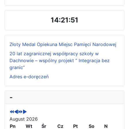
14:21:53
Złoty Medal Opiekuna Miejsc Pamięci Narodowej
20 lat zagranicznej współpracy szkoły w
Dachnowie – wspólny projekt ” Integracja bez
granic”
Adres e-doręczeń
P
P
N
N
-
r
r
e
e
e
e
x
x
v
v
t
t
August 2026
i
i
Y
M
o
Pn
o
e
o
Wt
Śr
Cz
Pt
So
N