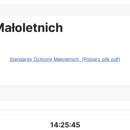
ałoletnich
Standardy Ochrony Małoletnich (Pobierz plik pdf)
14:25:46