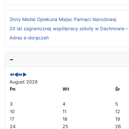
Złoty Medal Opiekuna Miejsc Pamięci Narodowej
20 lat zagranicznej współpracy szkoły w Dachnowie – 
Adres e-doręczeń
P
P
N
N
-
r
r
e
e
e
e
x
x
v
v
t
t
i
i
Y
M
August 2026
o
o
e
o
Pn
Wt
Śr
u
u
a
n
s
s
r
t
3
4
5
Y
M
h
10
11
12
e
o
17
18
19
a
n
24
25
26
r
t