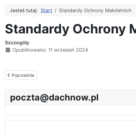
Jesteś tutaj:
Start
Standardy Ochrony Małoletnich
Standardy Ochrony M
Szczegóły
Opublikowano: 11 wrzesień 2024
Poprzednia strona: Uczniowie. Rok szkolny 2025/2026
Poprzednia
poczta@dachnow.pl