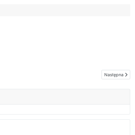
Następna stron
Następna