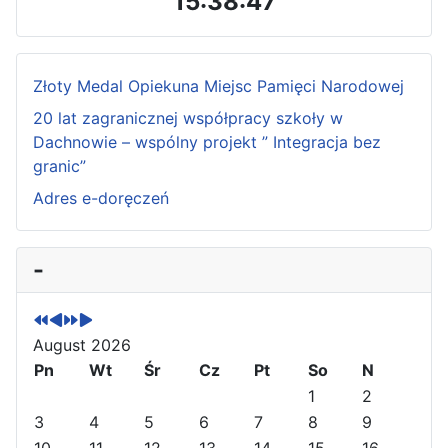
15:38:47
Złoty Medal Opiekuna Miejsc Pamięci Narodowej
20 lat zagranicznej współpracy szkoły w
Dachnowie – wspólny projekt ” Integracja bez
granic”
Adres e-doręczeń
P
P
N
N
-
r
r
e
e
e
e
x
x
v
v
t
t
August 2026
i
i
Y
M
o
Pn
o
e
o
Wt
Śr
Cz
Pt
So
N
u
u
a
n
1
2
s
s
r
t
3
4
5
6
7
8
9
Y
M
h