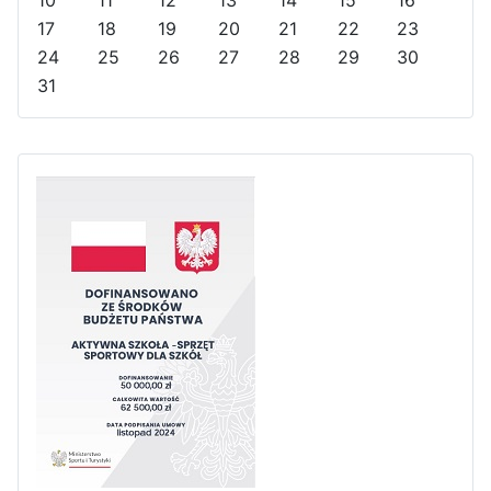
10
11
12
13
14
15
16
e
o
17
18
19
20
21
22
23
a
n
24
25
26
27
28
29
30
r
t
31
h