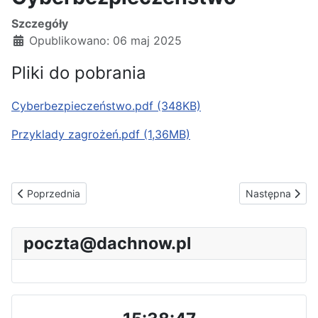
Szczegóły
Opublikowano: 06 maj 2025
Pliki do pobrania
Cyberbezpieczeństwo.pdf (348KB)
Przyklady zagrożeń.pdf (1,36MB)
Poprzednia strona: AE:PL-79473-12446-GUJGA-23
Następna stron
Poprzednia
Następna
poczta@dachnow.pl