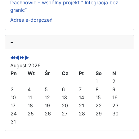
Dachnowie – wspólny projekt ” Integracja bez
granic”
Adres e-doręczeń
P
P
N
N
-
r
r
e
e
e
e
x
x
v
v
t
t
August 2026
i
i
Y
M
o
Pn
o
e
o
Wt
Śr
Cz
Pt
So
N
u
u
a
n
1
2
s
s
r
t
3
4
5
6
7
8
9
Y
M
h
10
11
12
13
14
15
16
e
o
17
18
19
20
21
22
23
a
n
24
25
26
27
28
29
30
r
t
31
h