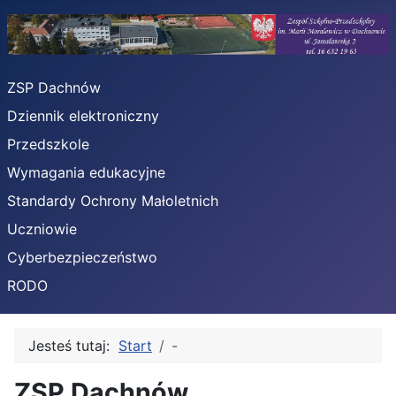
ZSP Dachnów
Dziennik elektroniczny
Przedszkole
Wymagania edukacyjne
Standardy Ochrony Małoletnich
Uczniowie
Cyberbezpieczeństwo
RODO
Jesteś tutaj:
Start
-
ZSP Dachnów