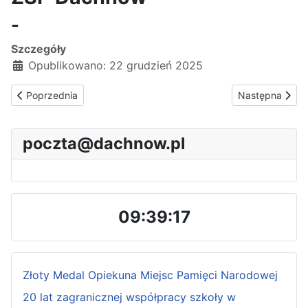
-
Szczegóły
Opublikowano: 22 grudzień 2025
Poprzednia strona: Wyniki konkursu na Najładniejszą Kartkę B
Następna stron
Poprzednia
Następna
poczta@dachnow.pl
09:39:18
Złoty Medal Opiekuna Miejsc Pamięci Narodowej
20 lat zagranicznej współpracy szkoły w