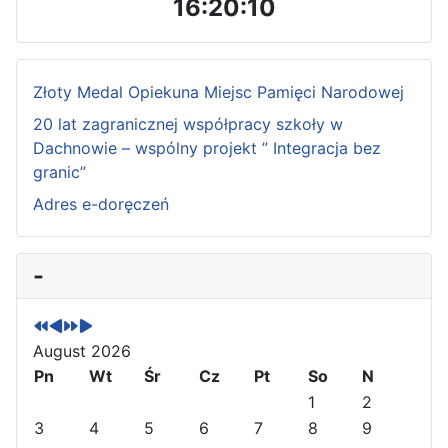
16:20:11
Złoty Medal Opiekuna Miejsc Pamięci Narodowej
20 lat zagranicznej współpracy szkoły w
Dachnowie – wspólny projekt ” Integracja bez
granic”
Adres e-doręczeń
P
P
N
N
-
r
r
e
e
e
e
x
x
v
v
t
t
August 2026
i
i
Y
M
o
Pn
o
e
o
Wt
Śr
Cz
Pt
So
N
u
u
a
n
1
2
s
s
r
t
3
4
5
6
7
8
9