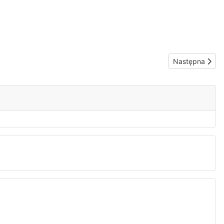
Następna strona
Następna