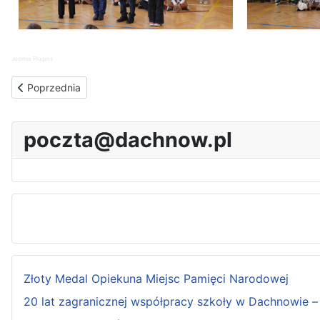
Joomla Plugins
Poprzednia strona: Wigilia Szkolna 2024
Poprzednia
poczta@dachnow.pl
Złoty Medal Opiekuna Miejsc Pamięci Narodowej
20 lat zagranicznej współpracy szkoły w Dachnowie – 