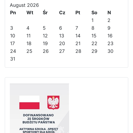
August 2026
i
i
Y
M
o
Pn
o
e
o
Wt
Śr
Cz
Pt
So
N
u
u
a
n
1
2
s
s
r
t
3
4
5
6
7
8
9
Y
M
h
10
11
12
13
14
15
16
e
o
17
18
19
20
21
22
23
a
n
24
25
26
27
28
29
30
r
t
31
h