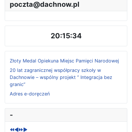
poczta@dachnow.pl
20:15:36
Złoty Medal Opiekuna Miejsc Pamięci Narodowej
20 lat zagranicznej współpracy szkoły w
Dachnowie – wspólny projekt ” Integracja bez
granic”
Adres e-doręczeń
P
P
N
N
-
r
r
e
e
e
e
x
x
v
v
t
t