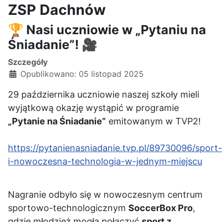
ZSP Dachnów
🏆 Nasi uczniowie w „Pytaniu na
Śniadanie”! 🎥
Szczegóły
Opublikowano: 05 listopad 2025
29 października uczniowie naszej szkoły mieli
wyjątkową okazję wystąpić w programie
„Pytanie na Śniadanie”
emitowanym w TVP2!
https://pytanienasniadanie.tvp.pl/89730096/sport-
i-nowoczesna-technologia-w-jednym-miejscu
Nagranie odbyło się w nowoczesnym centrum
sportowo-technologicznym
SoccerBox Pro
,
gdzie młodzież mogła połączyć
sport z