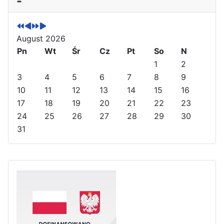
-
r
r
e
e
e
e
x
x
v
v
t
t
August 2026
i
i
Y
M
o
Pn
o
e
o
Wt
Śr
Cz
Pt
So
N
u
u
a
n
1
2
s
s
r
t
3
4
5
6
7
8
9
Y
M
h
10
11
12
13
14
15
16
e
o
17
18
19
20
21
22
23
a
n
24
25
26
27
28
29
30
r
t
31
h