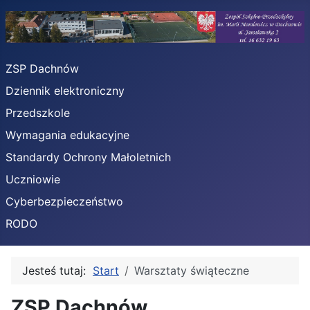
ZSP Dachnów
Dziennik elektroniczny
Przedszkole
Wymagania edukacyjne
Standardy Ochrony Małoletnich
Uczniowie
Cyberbezpieczeństwo
RODO
Jesteś tutaj:
Start
Warsztaty świąteczne
ZSP Dachnów