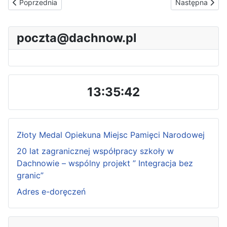
Poprzednia strona: Zabawa andrzejkowa
Następna stron
Poprzednia
Następna
poczta@dachnow.pl
13:35:44
Złoty Medal Opiekuna Miejsc Pamięci Narodowej
20 lat zagranicznej współpracy szkoły w
Dachnowie – wspólny projekt ” Integracja bez
granic”
Adres e-doręczeń
P
P
N
N