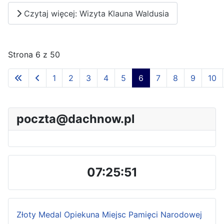
Czytaj więcej: Wizyta Klauna Waldusia
Strona 6 z 50
1
2
3
4
5
6
7
8
9
10
poczta@dachnow.pl
07:25:52
Złoty Medal Opiekuna Miejsc Pamięci Narodowej