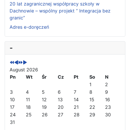
20 lat zagranicznej współpracy szkoły w
Dachnowie – wspólny projekt ” Integracja bez
granic”
Adres e-doręczeń
P
P
N
N
-
r
r
e
e
e
e
x
x
v
v
t
t
August 2026
i
i
Y
M
o
Pn
o
e
o
Wt
Śr
Cz
Pt
So
N
u
u
a
n
1
2
s
s
r
t
3
4
5
6
7
8
9
Y
M
h
10
11
12
13
14
15
16
e
o
17
18
19
20
21
22
23
a
n
24
25
26
27
28
29
30
r
t
31
h