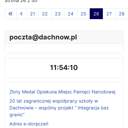
Strona 26 z 50
21
22
23
24
25
26
27
28
poczta@dachnow.pl
11:54:11
Złoty Medal Opiekuna Miejsc Pamięci Narodowej
20 lat zagranicznej współpracy szkoły w
Dachnowie – wspólny projekt ” Integracja bez
granic”
Adres e-doręczeń