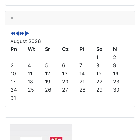
P
P
N
N
-
r
r
e
e
e
e
x
x
v
v
t
t
August 2026
i
i
Y
M
o
Pn
o
e
o
Wt
Śr
Cz
Pt
So
N
u
u
a
n
1
2
s
s
r
t
3
4
5
6
7
8
9
Y
M
h
10
11
12
13
14
15
16
e
o
17
18
19
20
21
22
23
a
n
24
25
26
27
28
29
30
r
t
31
h