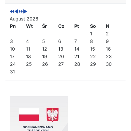
e
e
x
x
v
v
t
t
August 2026
i
i
Y
M
o
Pn
o
e
o
Wt
Śr
Cz
Pt
So
N
u
u
a
n
1
2
s
s
r
t
3
4
5
6
7
8
9
Y
M
h
10
11
12
13
14
15
16
e
o
17
18
19
20
21
22
23
a
n
24
25
26
27
28
29
30
r
t
31
h