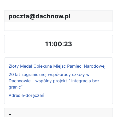
poczta@dachnow.pl
11:00:24
Złoty Medal Opiekuna Miejsc Pamięci Narodowej
20 lat zagranicznej współpracy szkoły w
Dachnowie – wspólny projekt ” Integracja bez
granic”
Adres e-doręczeń
P
P
N
N
-
r
r
e
e